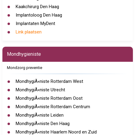
Kaakchirurg Den Haag
Implantoloog Den Haag
Implantaten MyDent
Link plaatsen
Mondhygieniste
Mondzorg preventie
MondhygiÃ«niste Rotterdam West
MondhygiÃ«niste Utrecht
MondhygiÃ«niste Rotterdam Oost
MondhygiÃ«niste Rotterdam Centrum
MondhygiÃ«niste Leiden
MondhygiÃ«niste Den Haag
MondhygiÃ«niste Haarlem Noord en Zuid